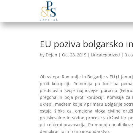
EU poziva bolgarsko i
by
Dejan
|
Oct 28, 2015
|
Uncategorized
|
0 c
Ob vstopu Romunije in Bolgarije v EU (1 Janurja
proti korupciji. Romunija pa tudi na pomanj
predstavila svoje najnovejše poročilo (Febr
pregona in boja proti korupciji. Komisija za 
ukrepi, medtem ko je v primeru Bolgarije pot
ostaja šibka oz. omejena vloga civilne druž
preiskovalne in sodne procese v državi ter p
pri reformi pravosodja. Po mnenju analitikov s
demokracijo in tržno gospodarstvo.