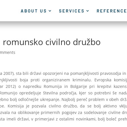
ABOUT US
SERVICES
REFERENC
n romunsko civilno družbo
omments
 2007), sta bili državi opozorjeni na pomanjkljivosti pravosodja in
kljivosti boja proti organiziranem kriminalu. Evropska komisi
uar 2012) o napredku Romunija in Bolgarije pri krepitvi kazen
Romunijo opredeljuje številna področja, kjer so potrebni še nada
rebno bolj odločnejše ukrepanje. Najbolj pereč problem v obeh dr
be. Komisija je pozvala civilno družbo, da se bolj aktivno vklj
ozvala na oblikovanje primernih pogojev za sodelovanje civilne d
ta imeli državi, v primerjavi z ostalimi novinkami, bolj boleč pre