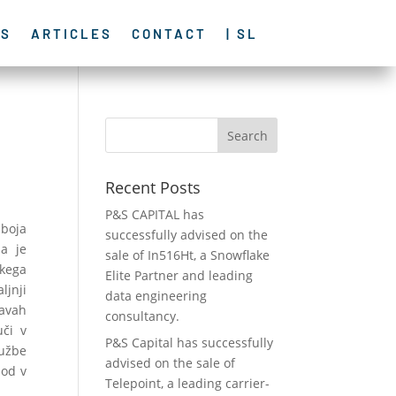
ES
ARTICLES
CONTACT
| SL
Recent Posts
P&S CAPITAL has
 boja
successfully advised on the
ja je
sale of In516Ht, a Snowflake
skega
Elite Partner and leading
ljnji
data engineering
žavah
consultancy.
uči v
P&S Capital has successfully
ružbe
advised on the sale of
hod v
Telepoint, a leading carrier-