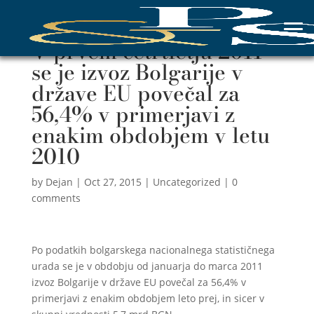
V prvem četrtletju 2011
se je izvoz Bolgarije v
države EU povečal za
56,4% v primerjavi z
enakim obdobjem v letu
2010
by
Dejan
|
Oct 27, 2015
|
Uncategorized
|
0
comments
Po podatkih bolgarskega nacionalnega statističnega
urada se je v obdobju od januarja do marca 2011
izvoz Bolgarije v države EU povečal za 56,4% v
primerjavi z enakim obdobjem leto prej, in sicer v