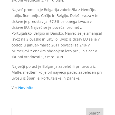
skupni vrednosti 5,7 mrd BGN.
Največ prometa je Bolgarija zabeležila z Nemčijo,
Italijo, Romunijo, Grčijo in Belgijo. Delež izvoza v te
države je predstavljal 67,3% celotnega izvoza v
države EU. Največ se je povečal promet z
Portugalsko, Belgijo in Dansko. Največ se je zmanjšal
izvoz na Slovaško in Latvijo. Uvoz iz držav EU se je v
obdobju januar-marec 2011 povečal za 24% v
primerjavi z enakim obdobjem leto prej, in sicer v
skupni vrednosti 5,7 mrd BGN.
Največji porast je Bolgarija zabeležili pri uvozu iz
Malte, medtem ko je bil največji padec zabeležen pri
uvozu iz Španije, Portugalske in Danske.
Vir:
Novinite