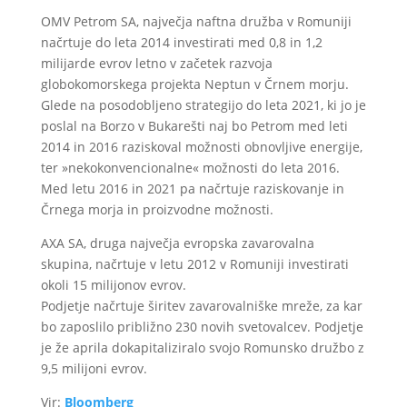
OMV Petrom SA, največja naftna družba v Romuniji
načrtuje do leta 2014 investirati med 0,8 in 1,2
milijarde evrov letno v začetek razvoja
globokomorskega projekta Neptun v Črnem morju.
Glede na posodobljeno strategijo do leta 2021, ki jo je
poslal na Borzo v Bukarešti naj bo Petrom med leti
2014 in 2016 raziskoval možnosti obnovljive energije,
ter »nekokonvencionalne« možnosti do leta 2016.
Med letu 2016 in 2021 pa načrtuje raziskovanje in
Črnega morja in proizvodne možnosti.
AXA SA, druga največja evropska zavarovalna
skupina, načrtuje v letu 2012 v Romuniji investirati
okoli 15 milijonov evrov.
Podjetje načrtuje širitev zavarovalniške mreže, za kar
bo zaposlilo približno 230 novih svetovalcev. Podjetje
je že aprila dokapitaliziralo svojo Romunsko družbo z
9,5 milijoni evrov.
Vir:
Bloomberg