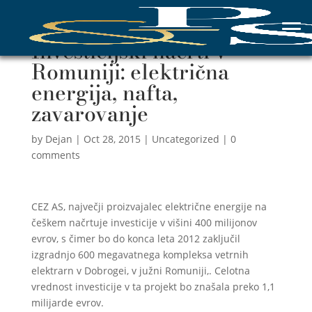
Investicijski načrti v
Romuniji: električna
energija, nafta,
zavarovanje
by
Dejan
|
Oct 28, 2015
|
Uncategorized
|
0
comments
CEZ AS, največji proizvajalec električne energije na
češkem načrtuje investicije v višini 400 milijonov
evrov, s čimer bo do konca leta 2012 zaključil
izgradnjo 600 megavatnega kompleksa vetrnih
elektrarn v Dobrogei, v južni Romuniji,. Celotna
vrednost investicije v ta projekt bo znašala preko 1,1
milijarde evrov.