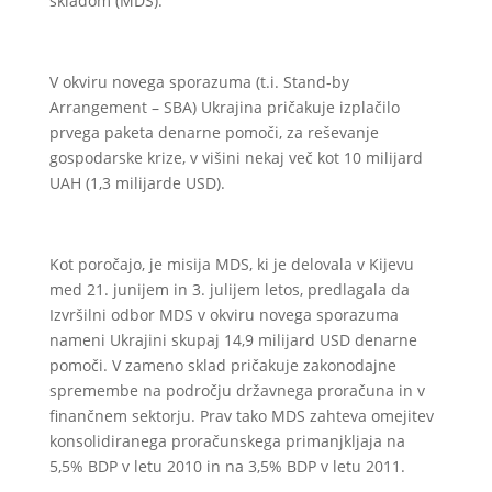
skladom (MDS).
V okviru novega sporazuma (t.i. Stand-by
Arrangement – SBA) Ukrajina pričakuje izplačilo
prvega paketa denarne pomoči, za reševanje
gospodarske krize, v višini nekaj več kot 10 milijard
UAH (1,3 milijarde USD).
Kot poročajo, je misija MDS, ki je delovala v Kijevu
med 21. junijem in 3. julijem letos, predlagala da
Izvršilni odbor MDS v okviru novega sporazuma
nameni Ukrajini skupaj 14,9 milijard USD denarne
pomoči. V zameno sklad pričakuje zakonodajne
spremembe na področju državnega proračuna in v
finančnem sektorju. Prav tako MDS zahteva omejitev
konsolidiranega proračunskega primanjkljaja na
5,5% BDP v letu 2010 in na 3,5% BDP v letu 2011.