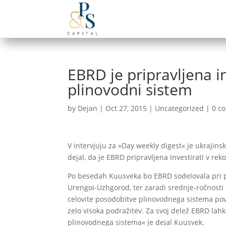
EBRD je pripravljena i
plinovodni sistem
by
Dejan
|
Oct 27, 2015
|
Uncategorized
|
0 c
V intervjuju za »Day weekly digest« je ukrajin
dejal, da je EBRD pripravljena investirati v re
Po besedah Kuusveka bo EBRD sodelovala pri p
Urengoi-Uzhgorod, ter zaradi srednje-ročnosti 
celovite posodobitve plinovodnega sistema povi
zelo visoka podražitev. Za svoj delež EBRD lahk
plinovodnega sistema« je dejal Kuusvek.