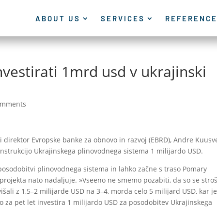
ABOUT US
SERVICES
REFERENC
nvestirati 1mrd usd v ukrajinski
omments
ski direktor Evropske banke za obnovo in razvoj (EBRD), Andre Kuusv
konstrukcijo Ukrajinskega plinovodnega sistema 1 milijardo USD.
osodobitvi plinovodnega sistema in lahko začne s traso Pomary
projekta nato nadaljuje. »Vseeno ne smemo pozabiti, da so se stroš
šali z 1,5–2 milijarde USD na 3–4, morda celo 5 milijard USD, kar j
o za pet let investira 1 milijardo USD za posodobitev Ukrajinskega