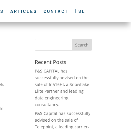
ES
ARTICLES
CONTACT
| SL
Recent Posts
P&S CAPITAL has
successfully advised on the
ek,
sale of In516Ht, a Snowflake
Elite Partner and leading
data engineering
consultancy.
ki
P&S Capital has successfully
e
advised on the sale of
Telepoint, a leading carrier-