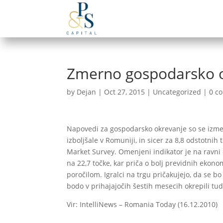
Zmerno gospodarsko o
by
Dejan
|
Oct 27, 2015
|
Uncategorized
|
0 c
Napovedi za gospodarsko okrevanje so se izm
izboljšale v Romuniji, in sicer za 8,8 odstotnih
Market Survey. Omenjeni indikator je na ravni 
na 22,7 točke, kar priča o bolj previdnih ekon
poročilom. Igralci na trgu pričakujejo, da se b
bodo v prihajajočih šestih mesecih okrepili tudi
Vir: IntelliNews – Romania Today (16.12.2010)