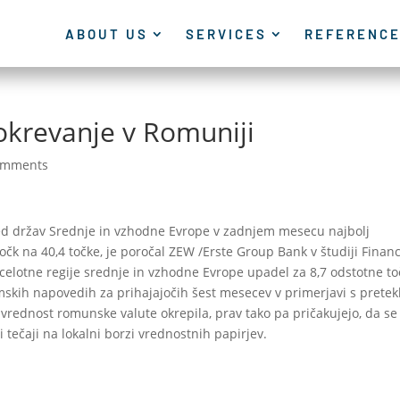
ABOUT US
SERVICES
REFERENC
krevanje v Romuniji
omments
ed držav Srednje in vzhodne Evrope v zadnjem mesecu najbolj
 točk na 40,4 točke, je poročal ZEW /Erste Group Bank v študiji Financ
celotne regije srednje in vzhodne Evrope upadel za 8,7 odstotne t
omskih napovedih za prihajajočih šest mesecev v primerjavi s pretek
o vrednost romunske valute okrepila, prav tako pa pričakujejo, da se
 tečaji na lokalni borzi vrednostnih papirjev.