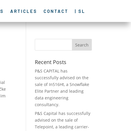
ES
ARTICLES
CONTACT
| SL
Recent Posts
P&S CAPITAL has
successfully advised on the
ial
sale of In516Ht, a Snowflake
očke
Elite Partner and leading
lim
data engineering
consultancy.
P&S Capital has successfully
advised on the sale of
Telepoint, a leading carrier-